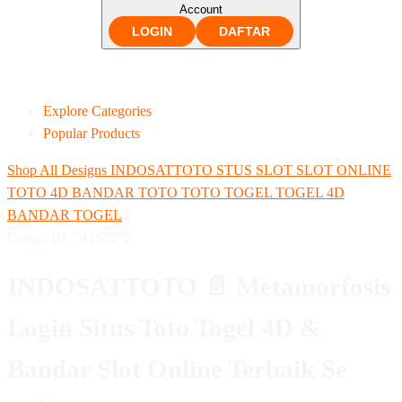
Account
LOGIN
DAFTAR
Explore Categories
Popular Products
Shop All Designs
INDOSATTOTO
STUS SLOT
SLOT ONLINE
TOTO 4D
BANDAR TOTO
TOTO TOGEL
TOGEL 4D
BANDAR TOGEL
Design ID: 74165272
INDOSATTOTO 📄 Metamorfosis
Login Situs Toto Togel 4D &
Bandar Slot Online Terbaik Se