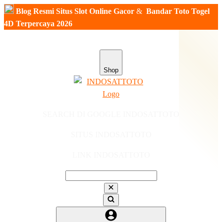
Blog Resmi Situs Slot Online Gacor
&
Bandar Toto Togel
4D Terpercaya 2026
Shop
SEARCH DI GOOGLE INDOSATTOTO
SITUS INDOSATTOTO
LINK INDOSATTOTO