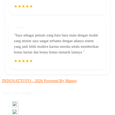
★★★★★
"Jafet"
"Saya sebagai pemain yang baru baru main dengan modal
yang minim saya sangat terbantu dengan adanya sistem
yang jauh lebih modern karena mereka selalu memberikan
bonus harian dan bonus bonus menarik lainnya.".
★★★★★
INDOSATTOTO - 2026 Powered By Marssy
Share this design: