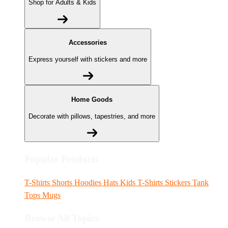
Shop for Adults & Kids
Accessories
Express yourself with stickers and more
Home Goods
Decorate with pillows, tapestries, and more
Popular Products
T-Shirts
Shorts
Hoodies
Hats
Kids T-Shirts
Stickers
Tank
Tops
Mugs
Browse All Topics