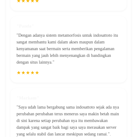
★★★★★
"Panda"
"Dengan adanya sistem metamorfosis untuk indosattoto itu
sangat membantu kami dalam akses maupun dalam
kenyamanan saat bermain serta memberikan pengalaman
bermain yang jauh lebih menyenangkan di bandingkan
dengan situs lainnya."
★★★★★
"Markam"
"Saya udah lama bergabung sama indosattoto sejak ada nya
perubahan perubahan terus menerus saya makin betah main
di sini karena setiap perubahan nya itu membawakan
dampak yang sangat baik bagi saya saya merasakan server
yang selalu stabil dan lancar meskipun sedang ramai.".